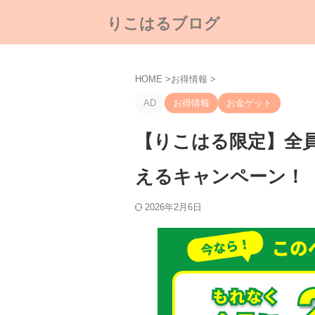
りこはるブログ
HOME
>
お得情報
>
AD
お得情報
お金ゲット
【りこはる限定】全員
えるキャンペーン！
2026年2月6日