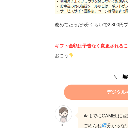
改めてたった5分ぐらいで2,800
ギフト金額は予告なく変更されるこ
おこう
＼ 無
デジタルギ
今までにCAMELに
りこ
ごめんね
分からな